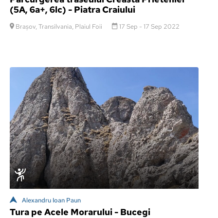
(5A, 6a+, 6lc) - Piatra Craiului
Brașov, Transilvania, Plaiul Foii
17 Sep - 17 Sep 2022
Alexandru Ioan Paun
Tura pe Acele Morarului - Bucegi