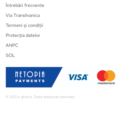
Întrebări frecvente
Via Transilvanica
Termeni și condiții
Protecția datelor
ANPC
SOL
© 2021
e-ghid.ro.
Toate drepturile rezervate.