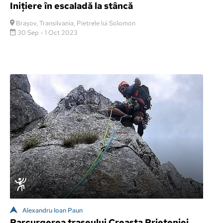
Inițiere în escaladă la stâncă
Brașov, Transilvania, Pietrele lui Solomon
30 Sep - 1 Oct 2023
Alexandru Ioan Paun
Parcurgerea traseului Creasta Prieteniei