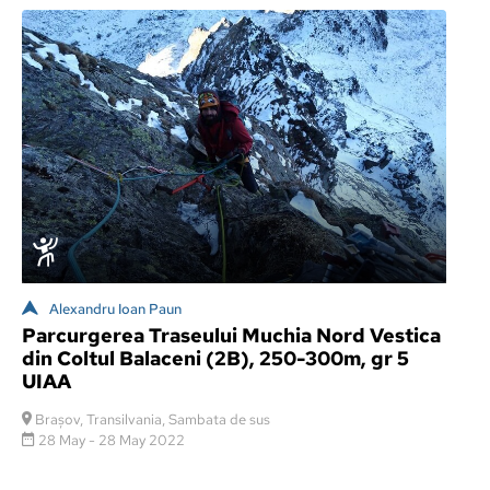
Alexandru Ioan Paun
Parcurgerea Traseului Muchia Nord Vestica
din Coltul Balaceni (2B), 250-300m, gr 5
UIAA
Brașov, Transilvania, Sambata de sus
28 May - 28 May 2022