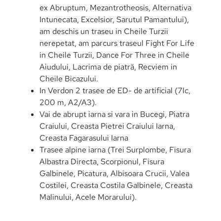
ex Abruptum, Mezantrotheosis, Alternativa
Intunecata, Excelsior, Sarutul Pamantului),
am deschis un traseu in Cheile Turzii
nerepetat, am parcurs traseul Fight For Life
in Cheile Turzii, Dance For Three in Cheile
Aiudului, Lacrima de piatră, Recviem in
Cheile Bicazului.
In Verdon 2 trasee de ED- de artificial (7lc,
200 m, A2/A3).
Vai de abrupt iarna si vara in Bucegi, Piatra
Craiului, Creasta Pietrei Craiului Iarna,
Creasta Fagarasului Iarna
Trasee alpine iarna (Trei Surplombe, Fisura
Albastra Directa, Scorpionul, Fisura
Galbinele, Picatura, Albisoara Crucii, Valea
Costilei, Creasta Costila Galbinele, Creasta
Malinului, Acele Morarului).