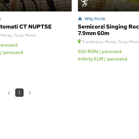
k
Willy Portik
automati CT NUPTSE
Semicorzi Singing Ro
7.9mm 60m
, Mureș, Targu Mures
Transilvania, Mureș, Targu Mure
persoană
650
RON / persoană
/ persoană
Infinity
EUR / persoană
Previous
Next
‹
›
1