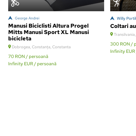
George Andrei
Willy Porti
Manusi Biciclisti Altura Progel
Coltari 
Mitts Manusi Sport XL Manusi
Transilvania
bicicleta
300
RON / 
Dobrogea, Constanța, Constanta
Infinity
EUR 
70
RON / persoană
Infinity
EUR / persoană