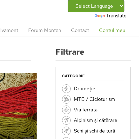
Powered by
Translate
lvamont
Forum Montan
Contact
Contul meu
Filtrare
CATEGORIE
Drumeție
MTB / Cicloturism
Via ferrata
Alpinism și cățărare
Schi și schi de tură