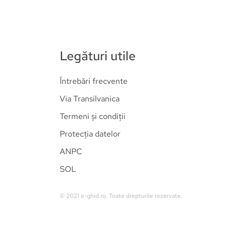
Brașov
Cluj
Covasna
Harghita
Legături utile
Hunedoara
Mureș
Întrebări frecvente
Sălaj
Sibiu
Via Transilvanica
Termeni și condiții
Protecția datelor
ANPC
SOL
© 2021
e-ghid.ro.
Toate drepturile rezervate.