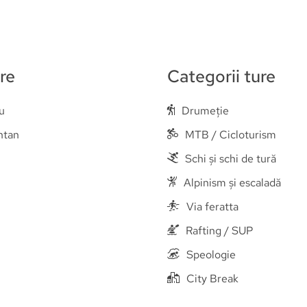
re
Categorii ture
u
Drumeție
ntan
MTB / Cicloturism
Schi și schi de tură
Alpinism și escaladă
Via feratta
Rafting / SUP
Speologie
City Break