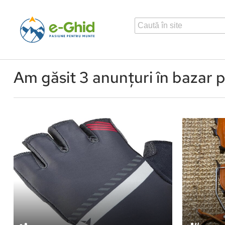
Skip to main content
Am găsit 3 anunțuri în bazar p