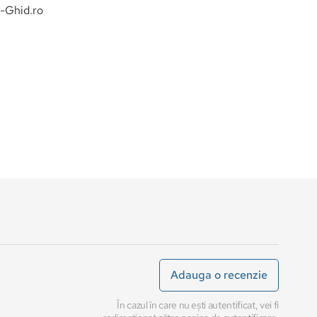
sc conditiile minime de participare cerute, ghidul poate
in cazul in care continuarea ei ar putea pune in pericol
a de comun acord cu participantii
-Ghid.ro