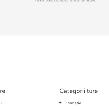
Adauga o recenzie
În cazul în care nu ești autentificat, vei fi
redirecționat către pagina de autentificare.