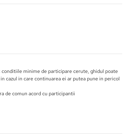
banii.
le, anouri, frienduri, nuci).
(Asociatia Ghizilor Montani din Romania - AGMR) si
de Ministerul Turismului (180 ore).