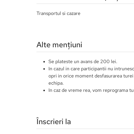
conditie, tura se va amana sau se vor restituti 
Servicii incluse în preț
Echipament alpinism de echipa (corzi, buc
Ghid montan cu calificare de 1080 ore 
ghid in acelasi timp si montan acreditat 
Servicii neincluse în preț
Transportul si cazare