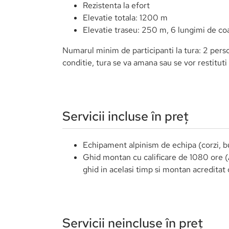
Ham, casca, 3 carabiniere cu filet, dispozi
Ruxac, lanterna
pelerina ploaie, imbracaminte termica.
bocanci cu talpa profilata
bete de trekking
apa, mancare
Detalii tehnice și organizator
Nivel minim de catarat cerut: gr 6+ (UI
Conditie fizica buna
Rezistenta la efort
Elevatie totala: 1200 m
Elevatie traseu: 250 m, 6 lungimi de c
Numarul minim de participanti la tura: 2 perso