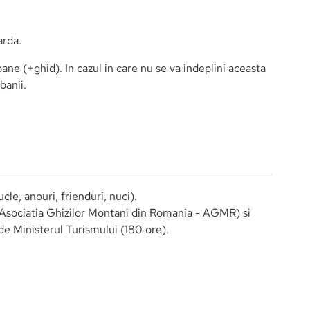
tiv de filat
ice
AA)
oarda.
ane (+ghid). In cazul in care nu se va indeplini aceasta