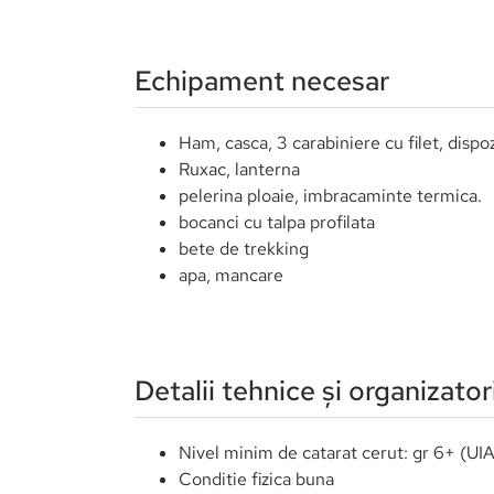
0 / 5
(0 recenzii)
Parcurgerea traseu
6a+, 6lc) - Piatra C
Alpinism și cățărare
Locație
Perioada
Transilvania, Brașov,
17.09.2022
Plaiul Foii
17.09.2022
Echipament necesar