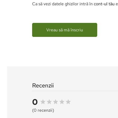
Alte mențiuni
Se plateste un avans de 200 lei.
In cazul in care participantii nu intrune
opri in orice moment desfasurarea turei 
echipa.
In caz de vreme rea, vom reprograma tur
Înscrieri la
Ca să vezi datele ghizilor intră în
cont-ul tău
e