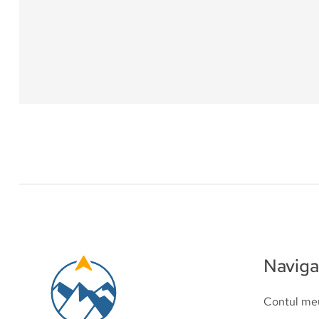
Vreau să mă înscriu
Recenzii
0
(0 recenzii)